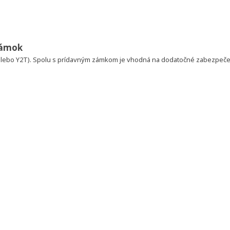
 zámok
 alebo Y2T). Spolu s prídavným zámkom je vhodná na dodatočné zabezpečen