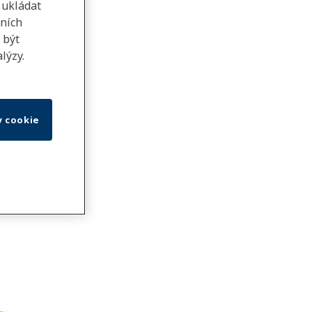
 ukládat
lních
 být
lýzy.
y cookie