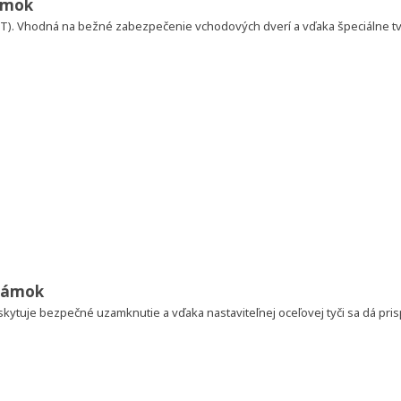
zámok
Y2T). Vhodná na bežné zabezpečenie vchodových dverí a vďaka špeciálne t
 zámok
kytuje bezpečné uzamknutie a vďaka nastaviteľnej oceľovej tyči sa dá pris