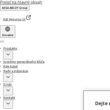
Prejsť na hlavný obsah
ASSA ABLOY Group
B2B Webshop SK
Slovakia
Menu
Produkty
Systémy generálneho kľúča
Kde kúpiť
Rady a inšpirácie
O nás
Kontakt
Dejte 