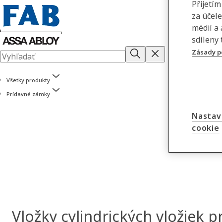
Přijetí
za účel
médií a
sdíleny 
Zásady p
Všetky produkty
Prídavné zámky
Nastav
cookie
Vložky cylindrických vložiek p