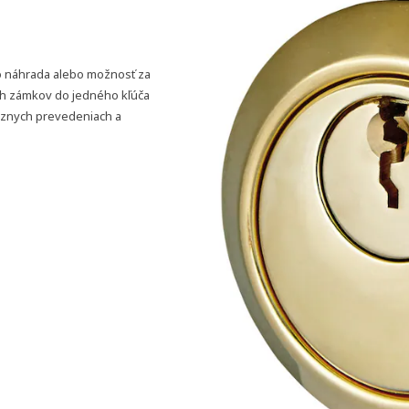
ko náhrada alebo možnosť za
ch zámkov do jedného kľúča
rôznych prevedeniach a