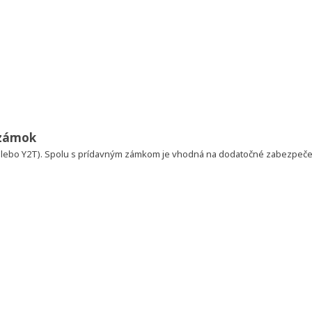
 zámok
 alebo Y2T). Spolu s prídavným zámkom je vhodná na dodatočné zabezpečen