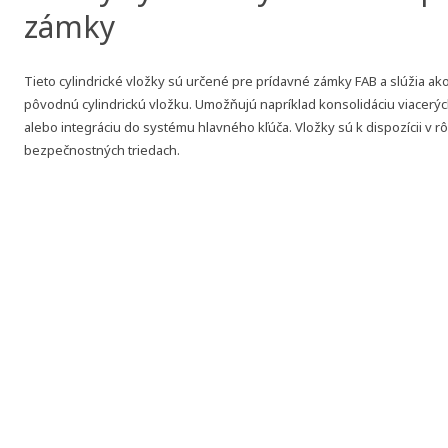
zámky
Tieto cylindrické vložky sú určené pre prídavné zámky FAB a slúžia a
pôvodnú cylindrickú vložku. Umožňujú napríklad konsolidáciu viacerý
alebo integráciu do systému hlavného kľúča. Vložky sú k dispozícii v 
bezpečnostných triedach.