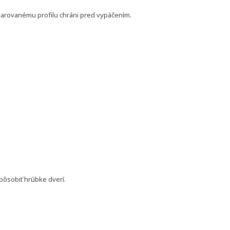
varovanému profilu chráni pred vypáčením.
pôsobiť hrúbke dverí.