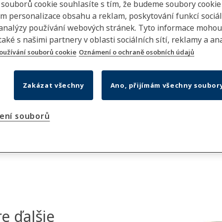
m souborů cookie souhlasíte s tím, že budeme soubory cookie
em personalizace obsahu a reklam, poskytování funkcí sociá
 analýzy používání webových stránek. Tyto informace mohou
také s našimi partnery v oblasti sociálních sítí, reklamy a ana
oužívání souborů cookie
Oznámení o ochraně osobních údajů
Zakázat všechny
Ano, přijímám všechny soubor
ení souborů
re ďalšie