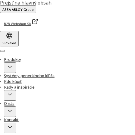
Prejsť na hlavný obsah
ASSA ABLOY Group
B2B Webshop SK
Slovakia
Menu
Produkty
Systémy generálneho kľúča
Kde kúpiť
Rady a inšpirácie
O nás
Kontakt