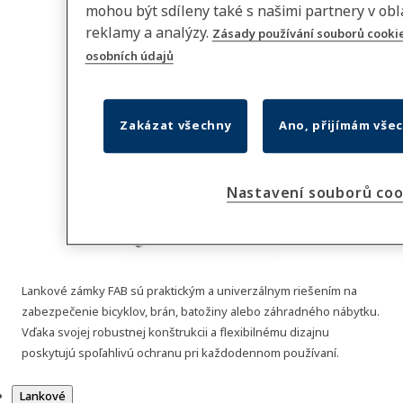
mohou být sdíleny také s našimi partnery v oblas
reklamy a analýzy.
Zásady používání souborů cooki
osobních údajů
Zakázat všechny
Ano, přijímám vše
Nastavení souborů coo
Lankové zámky FAB sú praktickým a univerzálnym riešením na
zabezpečenie bicyklov, brán, batožiny alebo záhradného nábytku.
Vďaka svojej robustnej konštrukcii a flexibilnému dizajnu
poskytujú spoľahlivú ochranu pri každodennom používaní.
Produkty
Lankové