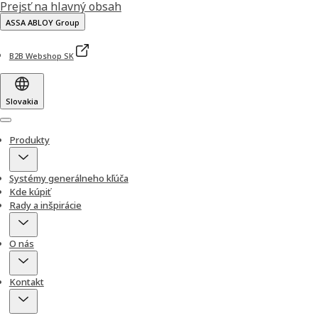
Prejsť na hlavný obsah
ASSA ABLOY Group
B2B Webshop SK
Slovakia
Menu
Produkty
Systémy generálneho kľúča
Kde kúpiť
Rady a inšpirácie
O nás
Kontakt