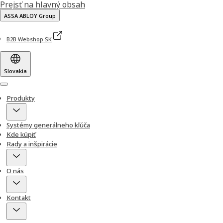
Prejsť na hlavný obsah
ASSA ABLOY Group
B2B Webshop SK
Slovakia
Menu
Produkty
Systémy generálneho kľúča
Kde kúpiť
Rady a inšpirácie
O nás
Kontakt