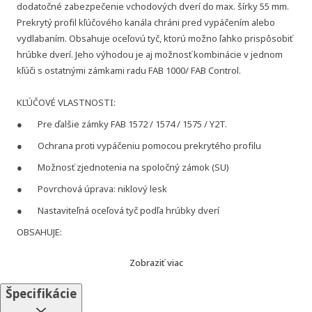
dodatočné zabezpečenie vchodových dverí do max. šírky 55 mm.
Prekrytý profil kľúčového kanála chráni pred vypáčením alebo
vydlabaním. Obsahuje oceľovú tyč, ktorú možno ľahko prispôsobiť
hrúbke dverí. Jeho výhodou je aj možnosť kombinácie v jednom
kľúči s ostatnými zámkami radu FAB 1000/ FAB Control.
KĽÚČOVÉ VLASTNOSTI:
Pre ďalšie zámky FAB 1572 / 1574 / 1575 / Y2T.
Ochrana proti vypáčeniu pomocou prekrytého profilu
Možnosť zjednotenia na spoločný zámok (SU)
Povrchová úprava: niklový lesk
Nastaviteľná oceľová tyč podľa hrúbky dverí
OBSAHUJE:
3 kľúče
Zobraziť viac
Identifikačná karta
Špecifikácie