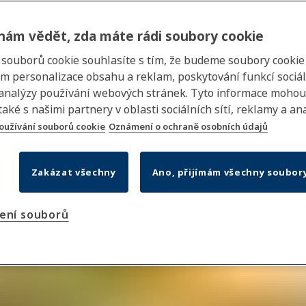
nám vědět, zda máte rádi soubory cookie
m souborů cookie souhlasíte s tím, že budeme soubory cookie
em personalizace obsahu a reklam, poskytování funkcí sociá
 analýzy používání webových stránek. Tyto informace mohou
také s našimi partnery v oblasti sociálních sítí, reklamy a ana
oužívání souborů cookie
Oznámení o ochraně osobních údajů
 vložka v zámku? Přehledný
Zakázat všechny
Ano, přijímám všechny soubor
plikovat den. Ať už se vám nedaří odemknout byt, nebo klíč v zámku neotáč
ělat v případě zaseknuté cylindrické vložky, a ukážeme vám, jak tomuto n
ení souborů