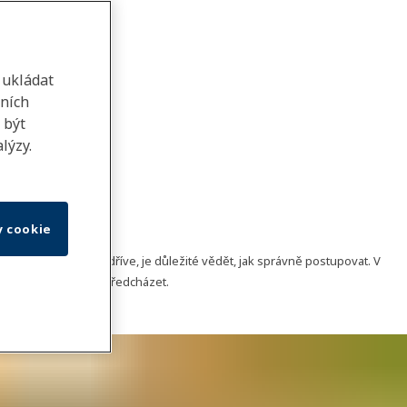
 ukládat
lních
 být
lýzy.
 návod
y cookie
í tak hladce jako dříve, je důležité vědět, jak správně postupovat. V
epříjemnému zážitku předcházet.