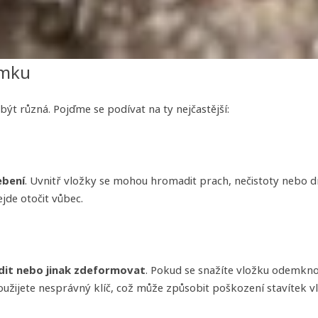
ámku
být různá. Pojďme se podívat na ty nejčastější:
bení
. Uvnitř vložky se mohou hromadit prach, nečistoty nebo 
jde otočit vůbec.
dit nebo jinak zdeformovat
. Pokud se snažíte vložku odemkno
užijete nesprávný klíč, což může způsobit poškození stavítek v