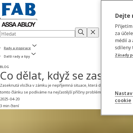
Dejte 
Přijetí
za účel
médií a
sdíleny 
Rady a inspirace
Zásady p
Další rady a tipy
BLOG
Co dělat, když se zasekne
Zaseknutá vložka v zámku je nepříjemná situace, která dokáže pořádně zkom
tomto článku se podíváme na nejčastější příčiny problému, poradíme, co d
Nastav
2025-04-20
cookie
3 min čtení