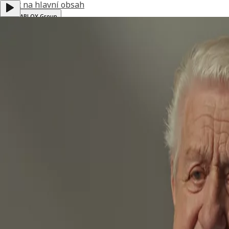
Přejít na hlavní obsah
ASSA ABLOY Group
B2B Webshop CZ
Czech Republic
Menu
Produkty
Systémy generálního klíče
Kde koupit?
Rady a inspirace
O nás
Kontakt