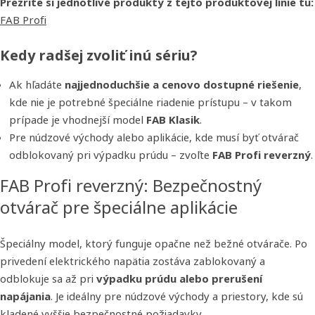
Prezrite si jednotlivé produkty z tejto produktovej línie tu:
FAB Profi
Kedy radšej zvoliť inú sériu?
Ak hľadáte
najjednoduchšie a cenovo dostupné riešenie
,
kde nie je potrebné špeciálne riadenie prístupu – v takom
prípade je vhodnejší model
FAB Klasik
.
Pre núdzové východy alebo aplikácie, kde musí byť otvárač
odblokovaný pri výpadku prúdu – zvoľte
FAB Profi reverzný
.
FAB Profi reverzný: Bezpečnostný
otvárač pre špeciálne aplikácie
Špeciálny model, ktorý funguje opačne než bežné otvárače. Po
privedení elektrického napätia zostáva zablokovaný a
odblokuje sa až pri
výpadku prúdu alebo prerušení
napájania
. Je ideálny pre núdzové východy a priestory, kde sú
kladené vyššie bezpečnostné požiadavky.