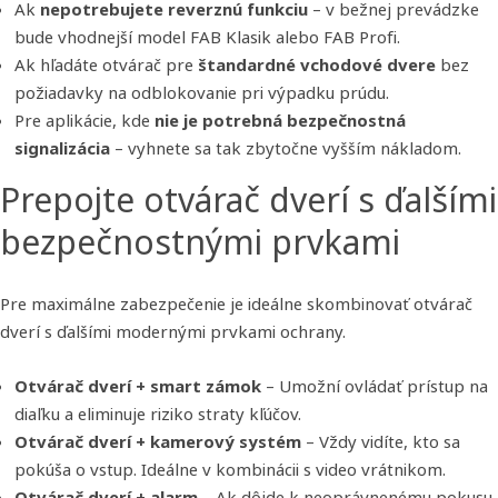
Ak
nepotrebujete reverznú funkciu
– v bežnej prevádzke
bude vhodnejší model FAB Klasik alebo FAB Profi.
Ak hľadáte otvárač pre
štandardné vchodové dvere
bez
požiadavky na odblokovanie pri výpadku prúdu.
Pre aplikácie, kde
nie je potrebná bezpečnostná
signalizácia
– vyhnete sa tak zbytočne vyšším nákladom.
Prepojte otvárač dverí s ďalšími
bezpečnostnými prvkami
Pre maximálne zabezpečenie je ideálne skombinovať otvárač
dverí s ďalšími modernými prvkami ochrany.
Otvárač dverí + smart zámok
– Umožní ovládať prístup na
diaľku a eliminuje riziko straty kľúčov.
Otvárač dverí + kamerový systém
– Vždy vidíte, kto sa
pokúša o vstup. Ideálne v kombinácii s video vrátnikom.
Otvárač dverí + alarm
– Ak dôjde k neoprávnenému pokusu