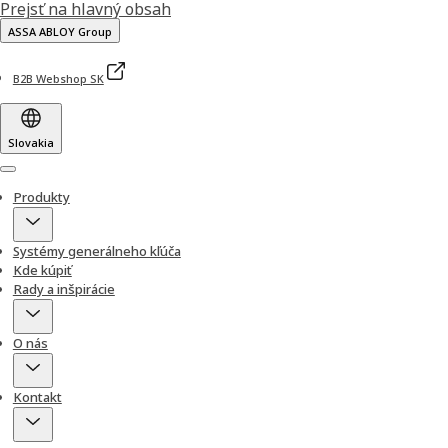
Prejsť na hlavný obsah
ASSA ABLOY Group
B2B Webshop SK
Slovakia
Menu
Produkty
Systémy generálneho kľúča
Kde kúpiť
Rady a inšpirácie
O nás
Kontakt