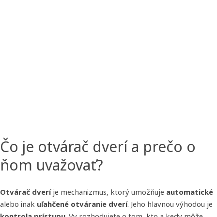
Čo je otvárač dverí a prečo o
ňom uvažovať?
Otvárač dverí
je mechanizmus, ktorý umožňuje
automatické
alebo inak
uľahčené otváranie dverí
. Jeho hlavnou výhodou je
kontrola prístupu
. Vy rozhodujete o tom, kto a kedy môže