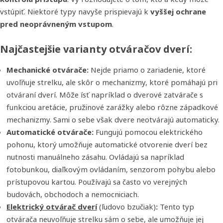
vstúpiť. Niektoré typy navyše prispievajú k
vyššej ochrane
pred neoprávneným vstupom
.
Najčastejšie varianty otváračov dverí:
Mechanické otvárače:
Nejde priamo o zariadenie, ktoré
uvoľňuje strelku, ale skôr o mechanizmy, ktoré pomáhajú pri
otváraní dverí. Môže ísť napríklad o dverové zatvárače s
funkciou aretácie, pružinové zarážky alebo rôzne západkové
mechanizmy. Sami o sebe však dvere neotvárajú automaticky.
Automatické otvárače:
Fungujú pomocou elektrického
pohonu, ktorý umožňuje automatické otvorenie dverí bez
nutnosti manuálneho zásahu. Ovládajú sa napríklad
fotobunkou, diaľkovým ovládaním, senzorom pohybu alebo
prístupovou kartou. Používajú sa často vo verejných
budovách, obchodoch a nemocniciach.
Elektrický otvárač dverí
(ľudovo bzučiak)
:
Tento typ
otvárača neuvoľňuje strelku sám o sebe, ale umožňuje jej