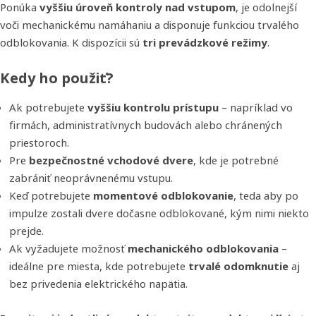
Ponúka
vyššiu úroveň kontroly nad vstupom
, je odolnejší
voči mechanickému namáhaniu a disponuje funkciou trvalého
odblokovania. K dispozícii sú
tri prevádzkové režimy
.
Kedy ho použiť?
Ak potrebujete
vyššiu kontrolu prístupu
– napríklad vo
firmách, administratívnych budovách alebo chránených
priestoroch.
Pre
bezpečnostné vchodové dvere
, kde je potrebné
zabrániť neoprávnenému vstupu.
Keď potrebujete
momentové odblokovanie
, teda aby po
impulze zostali dvere dočasne odblokované, kým nimi niekto
prejde.
Ak vyžadujete možnosť
mechanického odblokovania
–
ideálne pre miesta, kde potrebujete
trvalé odomknutie
aj
bez privedenia elektrického napätia.