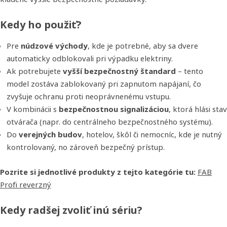
Kedy ho použiť?
Pre
núdzové východy
, kde je potrebné, aby sa dvere
automaticky odblokovali pri výpadku elektriny.
Ak potrebujete
vyšší bezpečnostný štandard
– tento
model zostáva zablokovaný pri zapnutom napájaní, čo
zvyšuje ochranu proti neoprávnenému vstupu.
V kombinácii s
bezpečnostnou signalizáciou
, ktorá hlási stav
otvárača (napr. do centrálneho bezpečnostného systému).
Do
verejných budov
, hotelov, škôl či nemocníc, kde je nutný
kontrolovaný, no zároveň bezpečný prístup.
Pozrite si jednotlivé produkty z tejto kategórie tu:
FAB
Profi reverzný
Kedy radšej zvoliť inú sériu?