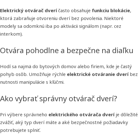
Elektrický otvárač dverí
často obsahuje
funkciu blokácie
,
ktorá zabraňuje otvoreniu dverí bez povolenia. Niektoré
modely sa odomknú iba po aktivácii signálom (napr. cez
interkom).
Otvára pohodlne a bezpečne na diaľku
Hodí sa najmä do bytových domov alebo firiem, kde je častý
pohyb osôb. Umožňuje rýchle
elektrické otváranie dverí
bez
nutnosti manipulácie s kľúčmi.
Ako vybrať správny otvárač dverí?
Pri výbere správneho
elektrického otvárača dverí
je dôležité
zvážiť, aký typ dverí máte a aké bezpečnostné požiadavky
potrebujete splniť.