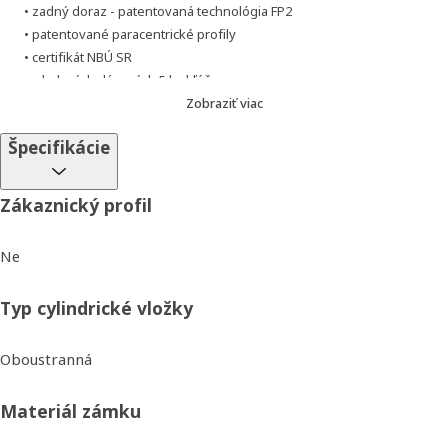
• zadný doraz - patentovaná technológia FP2
• patentované paracentrické profily
• certifikát NBÚ SR
• v balení dodávaných 5 ks kľúčov
• identifikačná bezpečnostná karta
Zobraziť viac
Špecifikácie
Zákaznický profil
Ne
Typ cylindrické vložky
Oboustranná
Materiál zámku