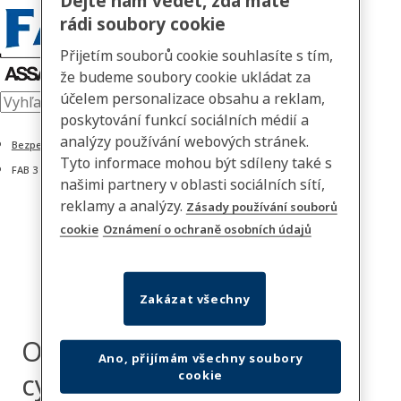
Dejte nám vědět, zda máte
rádi soubory cookie
Přijetím souborů cookie souhlasíte s tím,
že budeme soubory cookie ukládat za
účelem personalizace obsahu a reklam,
poskytování funkcí sociálních médií a
analýzy používání webových stránek.
Bezpečnostné cylindrické vložky
Tyto informace mohou být sdíleny také s
FAB 3 Profi
našimi partnery v oblasti sociálních sítí,
reklamy a analýzy.
Zásady používání souborů
cookie
Oznámení o ochraně osobních údajů
Zakázat všechny
Obojstranná
Ano, přijímám všechny soubory
cookie
cylindrická vložka FAB