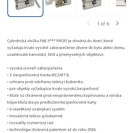
1
of
6
Cylindrická vložka FAB 3*** PROFI je vhodná do dverí, ktoré
vyžadujú trvalo vysoké zabezpečenie (dvere do bytu alebo domu,
uzamknutie kancelárií, škôl a priemyselných objektov).
• vysoká úroveň zabezpečenia
• 3. bezpečnostná trieda (RC3/BT3)
• ochrana proti odvŕtaniu telesa i bubienka
• pre objekty vyžadujúce trvalo vysokú bezpečnosť
• kľúče sú chránené proti neoprávnenému kopírovaniu a výroba
kópie kľúča iba po predložení bezpečnostné karty
• 6-stavítkový uzamykací systém
• mosadzné teleso aj bubienok
• rozsiahly rozmerový rad
• technológia chránená patentom až do roku 2036.