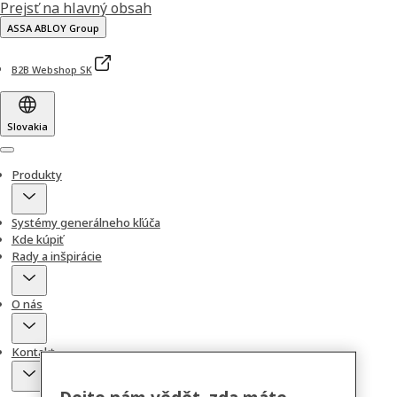
Prejsť na hlavný obsah
ASSA ABLOY Group
B2B Webshop SK
Slovakia
Menu
Produkty
Systémy generálneho kľúča
Kde kúpiť
Rady a inšpirácie
O nás
Kontakt