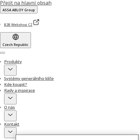
Přejít na hlavní obsah
ASSA ABLOY Group
B2B Webshop CZ
Czech Republic
Menu
Produkty
Systémy generálního klíče
Kde koupit?
Rady a inspirace
O nás
Kontakt