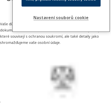
Nastavení souborů cookie
Vaše důvěra a soukromí je pro nás prvořadé. V těchto
dokumentech naleznete informace o GDPR, našich postupech,
které souvisejí s ochranou soukromí, ale také detaily jako
shromažďujeme vaše osobní údaje.