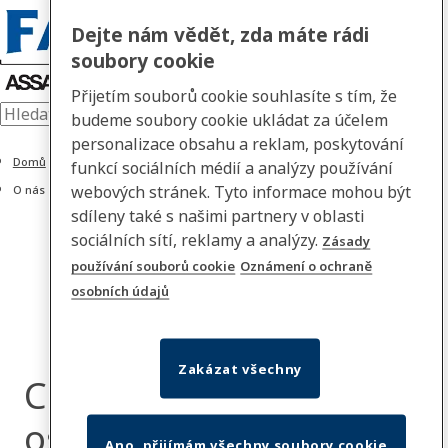
Dejte nám vědět, zda máte rádi
soubory cookie
Přijetím souborů cookie souhlasíte s tím, že
budeme soubory cookie ukládat za účelem
personalizace obsahu a reklam, poskytování
Domů
funkcí sociálních médií a analýzy používání
webových stránek. Tyto informace mohou být
O nás
sdíleny také s našimi partnery v oblasti
sociálních sítí, reklamy a analýzy.
Zásady
používání souborů cookie
Oznámení o ochraně
osobních údajů
Zakázat všechny
Centrum ochrany
osobních údajů
Ano, přijímám všechny soubory cookie