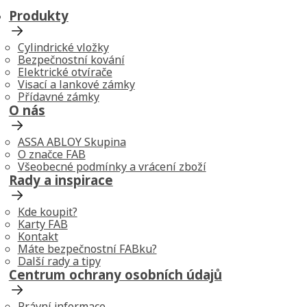
Produkty
Cylindrické vložky
Bezpečnostní kování
Elektrické otvírače
Visací a lankové zámky
Přídavné zámky
O nás
ASSA ABLOY Skupina
O značce FAB
Všeobecné podmínky a vrácení zboží
Rady a inspirace
Kde koupit?
Karty FAB
Kontakt
Máte bezpečnostní FABku?
Další rady a tipy
Centrum ochrany osobních údajů
Právní informace