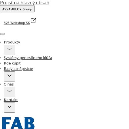
Prejsť na hlavný obsah
ASSA ABLOY Group
B2B Webshop SK
Menu
Produkty
Systémy generálneho kľúča
Kde kúpiť
Rady a inšpirácie
O nás
Kontakt