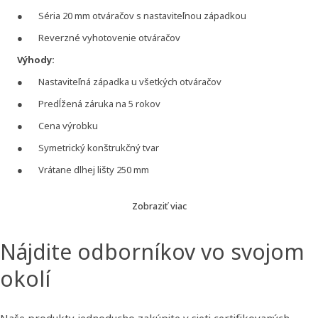
Séria 20 mm otváračov s nastaviteľnou západkou
Reverzné vyhotovenie otváračov
Výhody:
Nastaviteľná západka u všetkých otváračov
Predĺžená záruka na 5 rokov
Cena výrobku
Symetrický konštrukčný tvar
Vrátane dlhej lišty 250 mm
PROFI + signalizácia:
Zobraziť viac
Je v polohe
ODBLOKOVANÉ
len počas napájania. Mimo tohto
času sú dvere
BLOKOVANÉ
. Elektrický otvárač je vybavený
Nájdite odborníkov vo svojom
mikrospínačom so svorkovnicou, ktorý plne nahrádza
doplnkové magnetické kontakty inštalované na dverách.
okolí
Dĺžka samotného tela otvárača so signalizáciou je o 9 mm
väčšia – mikrospínač
Naše produkty jednoducho zakúpite v sieti certifikovaných
PROFI + signalizácia + mechanické odblokovanie: