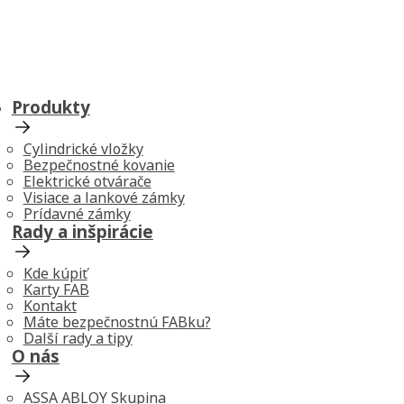
Produkty
Cylindrické vložky
Bezpečnostné kovanie
Elektrické otvárače
Visiace a lankové zámky
Prídavné zámky
Rady a inšpirácie
Kde kúpiť
Karty FAB
Kontakt
Máte bezpečnostnú FABku?
Další rady a tipy
O nás
ASSA ABLOY Skupina