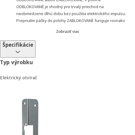
ODBLOKOVANÉ je vhodný pre trvalý priechod na
neobmedzene dlhú dobu bez použitia elektrického impulzu.
Prepnutím páčky do polohy ZABLOKOVANÉ funguje rovnako
ako štandardné modely elektrických otváračov FAB Klasik
Zobraziť viac
Výhody:
Špecifikácie
Pevná oceľová západka (vylomenie 490 kg)
Predĺžená záruka na 5 rokov
Typ výrobku
Symetrický konštrukčný tvar
Cena výrobku
Elektrický otvírač
Vrátane dlhej lišty 250 mm
Technické údaje:
Odolnosť proti vylomeniu: 490 kg
Odber cievok:
D11 (6 - 12 V AC/DC)
6 V AC = 550 mA