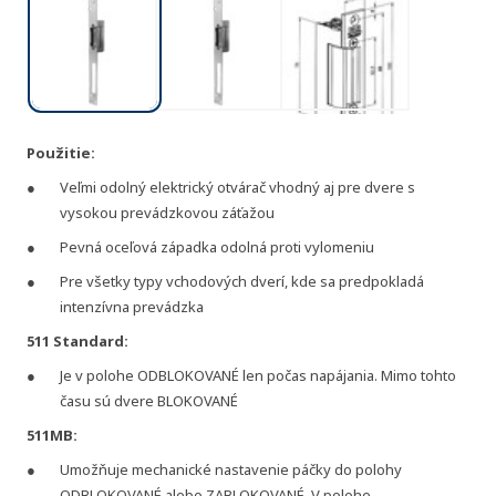
Použitie:
Veľmi odolný elektrický otvárač vhodný aj pre dvere s
vysokou prevádzkovou záťažou
Pevná oceľová západka odolná proti vylomeniu
Pre všetky typy vchodových dverí, kde sa predpokladá
intenzívna prevádzka
511 Standard:
Je v polohe ODBLOKOVANÉ len počas napájania. Mimo tohto
času sú dvere BLOKOVANÉ
511MB:
Umožňuje mechanické nastavenie páčky do polohy
ODBLOKOVANÉ alebo ZABLOKOVANÉ. V polohe