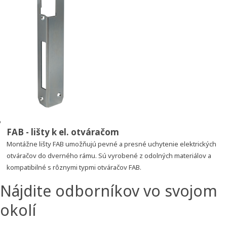
12 V AC = 1,1 A
6 V DC = 660 mA
12 V DC = 1,3 A
R11 (8 – 16 V AC/DC)
12 V DC = 550 mA
Maximálna doba udržania cievok pod napätím: 6 V = 60 s, 12 V
= 60 s
Rozsah prevádzkových teplôt: -15 °C až +50 °C
Obsah balenia:
FAB - lišty k el. otváračom
Montážne lišty FAB umožňujú pevné a presné uchytenie elektrických
Elektrický otvárač
otváračov do dverného rámu. Sú vyrobené z odolných materiálov a
Lišta 250 mm
kompatibilné s rôznymi typmi otváračov FAB.
Nájdite odborníkov vo svojom
okolí