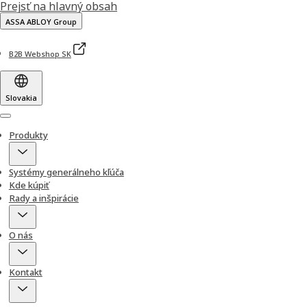
Prejsť na hlavný obsah
ASSA ABLOY Group
B2B Webshop SK
Slovakia
Menu
Produkty
Systémy generálneho kľúča
Kde kúpiť
Rady a inšpirácie
O nás
Kontakt