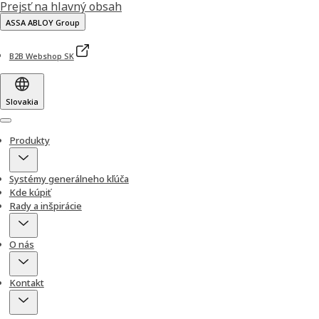
Prejsť na hlavný obsah
ASSA ABLOY Group
B2B Webshop SK
Slovakia
Menu
Produkty
Systémy generálneho kľúča
Kde kúpiť
Rady a inšpirácie
O nás
Kontakt