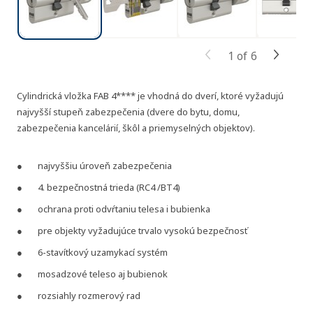
1
of
6
Cylindrická vložka FAB 4**** je vhodná do dverí, ktoré vyžadujú
najvyšší stupeň zabezpečenia (dvere do bytu, domu,
zabezpečenia kancelárií, škôl a priemyselných objektov).
najvyššiu úroveň zabezpečenia
4. bezpečnostná trieda (RC4 /BT4)
ochrana proti odvŕtaniu telesa i bubienka
pre objekty vyžadujúce trvalo vysokú bezpečnosť
6-stavítkový uzamykací systém
mosadzové teleso aj bubienok
rozsiahly rozmerový rad