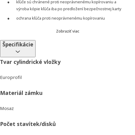
kľúče sú chránené proti neoprávnenému kopírovaniu a
výroba kópie kľúča iba po predložení bezpečnostnej karty
ochrana kľúča proti neoprávnenému kopírovaniu
technológia chránená patentom až do roku 2036
Zobraziť viac
zadný doraz - patentovaná technológia FP2
Špecifikácie
patentované paracentrické profily
certifikát NBÚ ČR
Tvar cylindrické vložky
v balení dodávaných 5 ks kľúčov
bezpečnostná identifikačná karta
Europrofil
Materiál zámku
Mosaz
Počet stavítek/disků