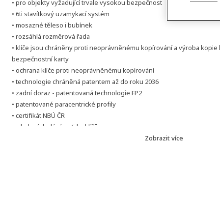
• pro objekty vyžadující trvale vysokou bezpečnost
• 6ti stavítkový uzamykací systém
• mosazné těleso i bubínek
• rozsáhlá rozměrová řada
• klíče jsou chráněny proti neoprávněnému kopírování a výroba kopie 
bezpečnostní karty
• ochrana klíče proti neoprávněnému kopírování
• technologie chráněná patentem až do roku 2036
• zadní doraz - patentovaná technologie FP2
• patentované paracentrické profily
• certifikát NBÚ ČR
• v balení dodáváno 5 ks klíčů
• bezpečnostní identifikační karta
Zobrazit více