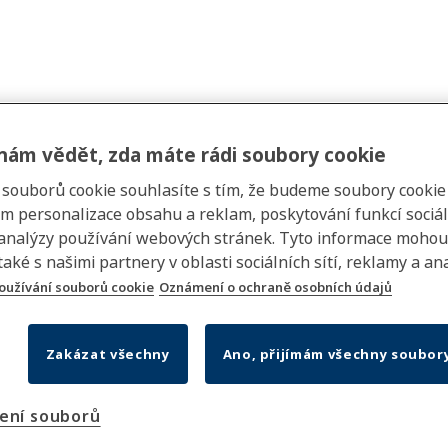
nám vědět, zda máte rádi soubory cookie
m souborů cookie souhlasíte s tím, že budeme soubory cookie
ka FAB
em personalizace obsahu a reklam, poskytování funkcí sociá
 analýzy používání webových stránek. Tyto informace mohou
také s našimi partnery v oblasti sociálních sítí, reklamy a ana
oužívání souborů cookie
Oznámení o ochraně osobních údajů
šší stupeň zabezpečení (dveře do
Zakázat všechny
Ano, přijímám všechny soubor
ení souborů