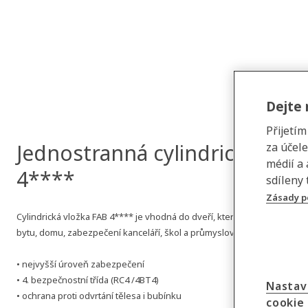
Dejte 
Přijetí
Jednostranná cylindrická vlož
za účel
médií a
4****
sdíleny 
Zásady p
Cylindrická vložka FAB 4**** je vhodná do dveří, které vyžadují nejvy
bytu, domu, zabezpečení kanceláří, škol a průmyslových objektů).
• nejvyšší úroveň zabezpečení
• 4. bezpečnostní třída (RC4 /4BT4)
Nastav
• ochrana proti odvrtání tělesa i bubínku
cookie