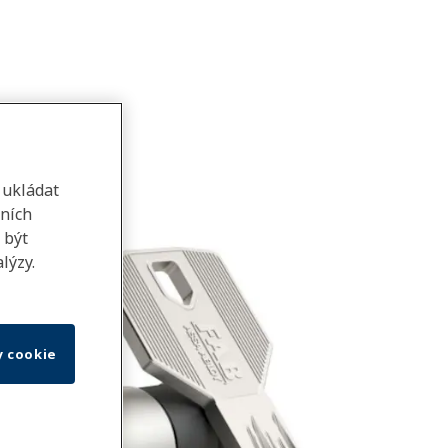
 ukládat
lních
 být
lýzy.
y cookie