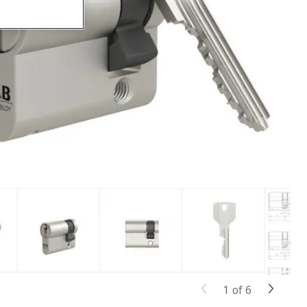
1
of
6